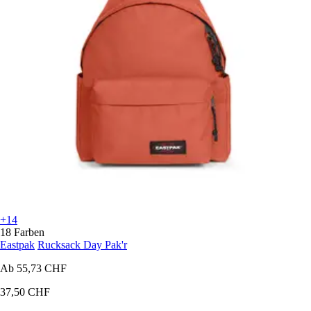
+14
18 Farben
Eastpak
Rucksack Day Pak'r
Ab
55,73 CHF
37,50 CHF