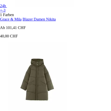
24h
+-3
1 Farben
Grace & Mila
Blazer Damen Nikita
Ab
101,41 CHF
40,00 CHF