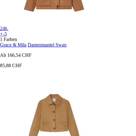
24h
+-3
1 Farben
Grace & Mila
Damenmantel Swan
Ab
166,54 CHF
85,88 CHF