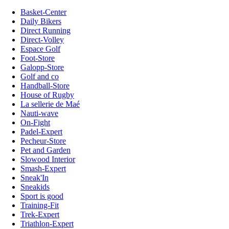
Basket-Center
Daily Bikers
Direct Running
Direct-Volley
Espace Golf
Foot-Store
Galopp-Store
Golf and co
Handball-Store
House of Rugby
La sellerie de Maé
Nauti-wave
On-Fight
Padel-Expert
Pecheur-Store
Pet and Garden
Slowood Interior
Smash-Expert
Sneak'In
Sneakids
Sport is good
Training-Fit
Trek-Expert
Triathlon-Expert