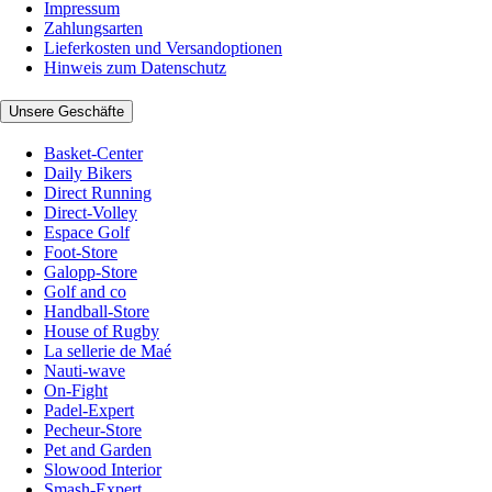
Impressum
Zahlungsarten
Lieferkosten und Versandoptionen
Hinweis zum Datenschutz
Unsere Geschäfte
Basket-Center
Daily Bikers
Direct Running
Direct-Volley
Espace Golf
Foot-Store
Galopp-Store
Golf and co
Handball-Store
House of Rugby
La sellerie de Maé
Nauti-wave
On-Fight
Padel-Expert
Pecheur-Store
Pet and Garden
Slowood Interior
Smash-Expert