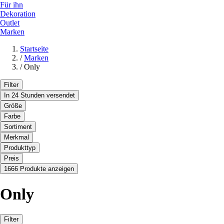
Für ihn
Dekoration
Outlet
Marken
Startseite
/
Marken
/
Only
Filter
In 24 Stunden versendet
Größe
Farbe
Sortiment
Merkmal
Produkttyp
Preis
1666 Produkte anzeigen
Only
Filter