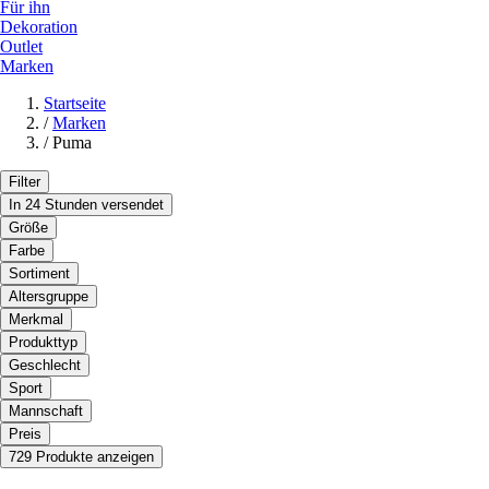
Für ihn
Dekoration
Outlet
Marken
Startseite
/
Marken
/
Puma
Filter
In 24 Stunden versendet
Größe
Farbe
Sortiment
Altersgruppe
Merkmal
Produkttyp
Geschlecht
Sport
Mannschaft
Preis
729 Produkte anzeigen