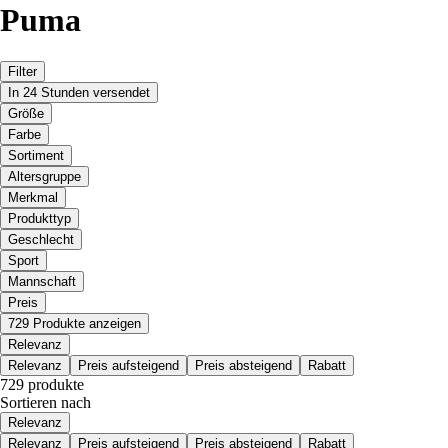
Puma
Filter
In 24 Stunden versendet
Größe
Farbe
Sortiment
Altersgruppe
Merkmal
Produkttyp
Geschlecht
Sport
Mannschaft
Preis
729 Produkte anzeigen
Relevanz
Relevanz
Preis aufsteigend
Preis absteigend
Rabatt
729 produkte
Sortieren nach
Relevanz
Relevanz
Preis aufsteigend
Preis absteigend
Rabatt