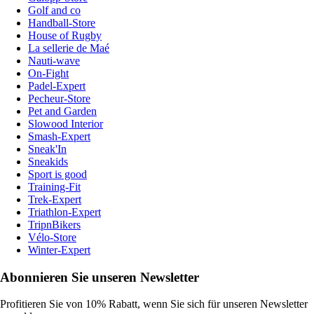
Golf and co
Handball-Store
House of Rugby
La sellerie de Maé
Nauti-wave
On-Fight
Padel-Expert
Pecheur-Store
Pet and Garden
Slowood Interior
Smash-Expert
Sneak'In
Sneakids
Sport is good
Training-Fit
Trek-Expert
Triathlon-Expert
TripnBikers
Vélo-Store
Winter-Expert
Abonnieren Sie unseren Newsletter
Profitieren Sie von 10% Rabatt, wenn Sie sich für unseren Newsletter