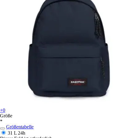
+0
Größe
*
Größentabelle
31 L
24h