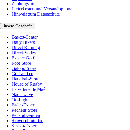
Zahlungsarten
Lieferkosten und Versandoptionen
Hinweis zum Datenschutz
Unsere Geschäfte
Basket-Center
Daily Bikers
Direct Running
Direct-Volley
Espace Golf
Foot-Store
Galopp-Store
Golf and co
Handball-Store
House of Rugby
La sellerie de Maé
Nauti-wave
On-Fight
Padel-Expert
Pecheur-Store
Pet and Garden
Slowood Interior
Smash-Expert