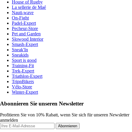
House of Rugby
La sellerie de Maé
Nauti-wave
On-Fight
Padel-Expert
Pecheur-Store
Pet and Garden
Slowood Interior
Smash-Expert
Sneak'In
Sneakids
Sport is good
Training-Fit
Trek-Expert
Triathlon-Expert
TripnBikers
Vélo-Store
Winter-Expert
Abonnieren Sie unseren Newsletter
Profitieren Sie von 10% Rabatt, wenn Sie sich für unseren Newsletter
anmelden
Abonnieren