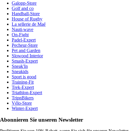
Galopp-Store
Golf and co
Handball-Store
House of Rugby
La sellerie de Maé
Nauti-wave
On-Fight
Padel-Expert
Pecheur-Store
Pet and Garden
Slowood Interior
Smash-Expert
Sneak'In
Sneakids
Sport is good
Training-Fit
Trek-Expert
Triathlon-Expert
TripnBikers
Vélo-Store
Winter-Expert
Abonnieren Sie unseren Newsletter
Profitieren Sie von 10% Rabatt, wenn Sie sich für unseren Newsletter