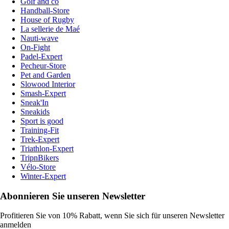
Golf and co
Handball-Store
House of Rugby
La sellerie de Maé
Nauti-wave
On-Fight
Padel-Expert
Pecheur-Store
Pet and Garden
Slowood Interior
Smash-Expert
Sneak'In
Sneakids
Sport is good
Training-Fit
Trek-Expert
Triathlon-Expert
TripnBikers
Vélo-Store
Winter-Expert
Abonnieren Sie unseren Newsletter
Profitieren Sie von 10% Rabatt, wenn Sie sich für unseren Newsletter
anmelden