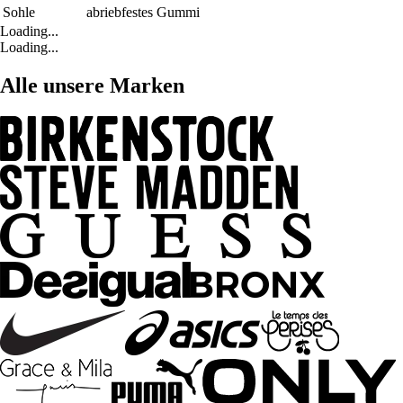
Sohle
abriebfestes Gummi
Loading...
Loading...
Alle unsere Marken