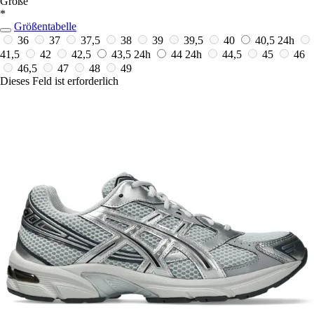
Größe
*
Größentabelle
36
37
37,5
38
39
39,5
40
40,5
24h
41,5
42
42,5
43,5
24h
44
24h
44,5
45
46
46,5
47
48
49
Dieses Feld ist erforderlich