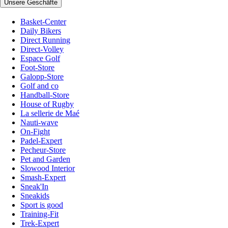
Unsere Geschäfte
Basket-Center
Daily Bikers
Direct Running
Direct-Volley
Espace Golf
Foot-Store
Galopp-Store
Golf and co
Handball-Store
House of Rugby
La sellerie de Maé
Nauti-wave
On-Fight
Padel-Expert
Pecheur-Store
Pet and Garden
Slowood Interior
Smash-Expert
Sneak'In
Sneakids
Sport is good
Training-Fit
Trek-Expert