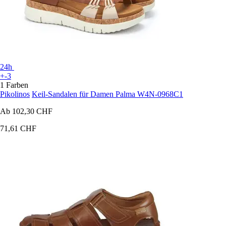
24h
+-3
1 Farben
Pikolinos
Keil-Sandalen für Damen Palma W4N-0968C1
Ab
102,30 CHF
71,61 CHF