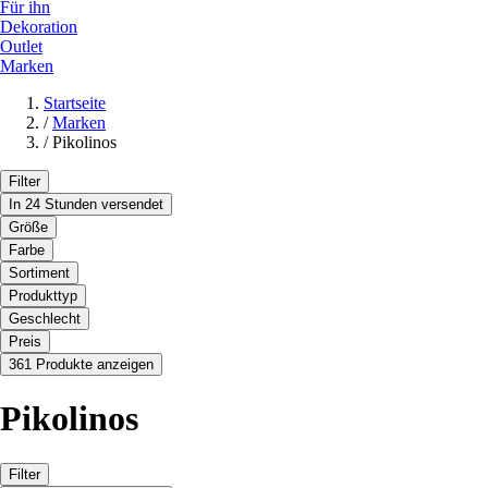
Für ihn
Dekoration
Outlet
Marken
Startseite
/
Marken
/
Pikolinos
Filter
In 24 Stunden versendet
Größe
Farbe
Sortiment
Produkttyp
Geschlecht
Preis
361 Produkte anzeigen
Pikolinos
Filter