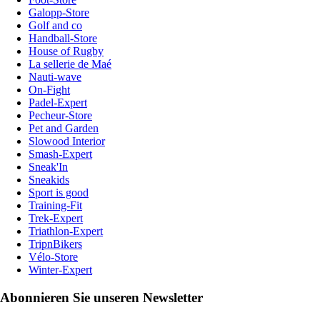
Galopp-Store
Golf and co
Handball-Store
House of Rugby
La sellerie de Maé
Nauti-wave
On-Fight
Padel-Expert
Pecheur-Store
Pet and Garden
Slowood Interior
Smash-Expert
Sneak'In
Sneakids
Sport is good
Training-Fit
Trek-Expert
Triathlon-Expert
TripnBikers
Vélo-Store
Winter-Expert
Abonnieren Sie unseren Newsletter