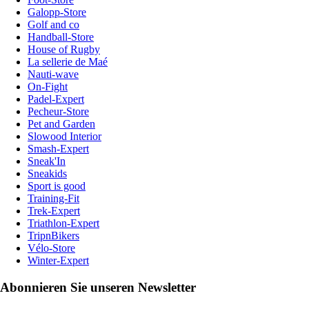
Galopp-Store
Golf and co
Handball-Store
House of Rugby
La sellerie de Maé
Nauti-wave
On-Fight
Padel-Expert
Pecheur-Store
Pet and Garden
Slowood Interior
Smash-Expert
Sneak'In
Sneakids
Sport is good
Training-Fit
Trek-Expert
Triathlon-Expert
TripnBikers
Vélo-Store
Winter-Expert
Abonnieren Sie unseren Newsletter