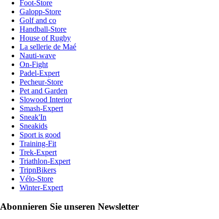
Foot-Store
Galopp-Store
Golf and co
Handball-Store
House of Rugby
La sellerie de Maé
Nauti-wave
On-Fight
Padel-Expert
Pecheur-Store
Pet and Garden
Slowood Interior
Smash-Expert
Sneak'In
Sneakids
Sport is good
Training-Fit
Trek-Expert
Triathlon-Expert
TripnBikers
Vélo-Store
Winter-Expert
Abonnieren Sie unseren Newsletter