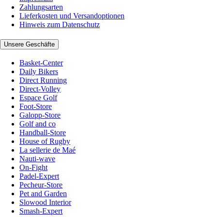
Zahlungsarten
Lieferkosten und Versandoptionen
Hinweis zum Datenschutz
Unsere Geschäfte
Basket-Center
Daily Bikers
Direct Running
Direct-Volley
Espace Golf
Foot-Store
Galopp-Store
Golf and co
Handball-Store
House of Rugby
La sellerie de Maé
Nauti-wave
On-Fight
Padel-Expert
Pecheur-Store
Pet and Garden
Slowood Interior
Smash-Expert