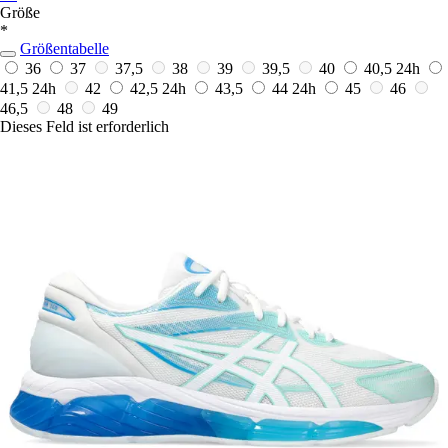
Größe
*
Größentabelle
36
37
37,5
38
39
39,5
40
40,5
24h
41,5
24h
42
42,5
24h
43,5
44
24h
45
46
46,5
48
49
Dieses Feld ist erforderlich