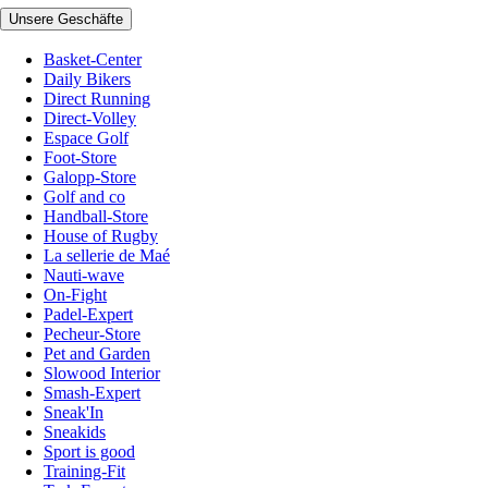
Unsere Geschäfte
Basket-Center
Daily Bikers
Direct Running
Direct-Volley
Espace Golf
Foot-Store
Galopp-Store
Golf and co
Handball-Store
House of Rugby
La sellerie de Maé
Nauti-wave
On-Fight
Padel-Expert
Pecheur-Store
Pet and Garden
Slowood Interior
Smash-Expert
Sneak'In
Sneakids
Sport is good
Training-Fit