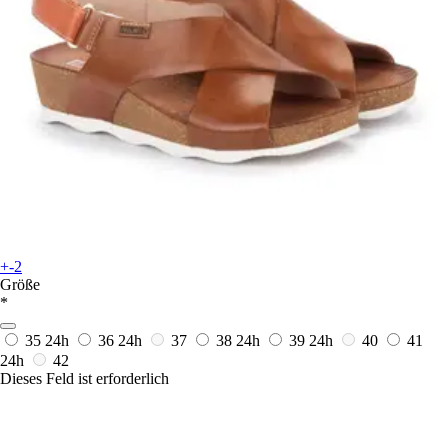
+-2
Größe
*
35
24h
36
24h
37
38
24h
39
24h
40
41
24h
42
Dieses Feld ist erforderlich