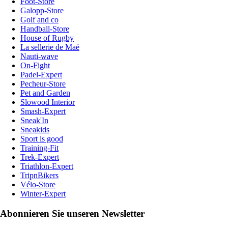
Foot-Store
Galopp-Store
Golf and co
Handball-Store
House of Rugby
La sellerie de Maé
Nauti-wave
On-Fight
Padel-Expert
Pecheur-Store
Pet and Garden
Slowood Interior
Smash-Expert
Sneak'In
Sneakids
Sport is good
Training-Fit
Trek-Expert
Triathlon-Expert
TripnBikers
Vélo-Store
Winter-Expert
Abonnieren Sie unseren Newsletter