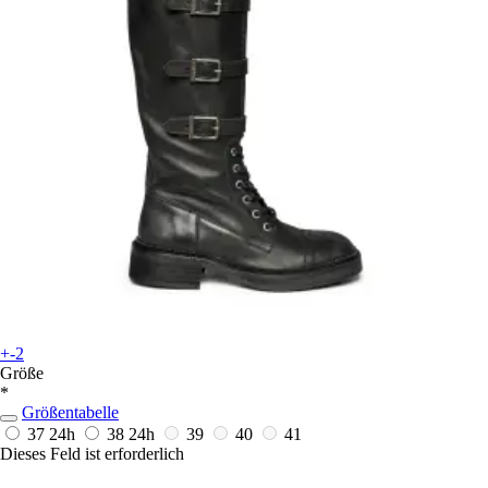
+-2
Größe
*
Größentabelle
37
24h
38
24h
39
40
41
Dieses Feld ist erforderlich