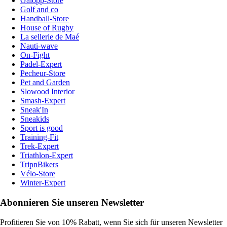
Galopp-Store
Golf and co
Handball-Store
House of Rugby
La sellerie de Maé
Nauti-wave
On-Fight
Padel-Expert
Pecheur-Store
Pet and Garden
Slowood Interior
Smash-Expert
Sneak'In
Sneakids
Sport is good
Training-Fit
Trek-Expert
Triathlon-Expert
TripnBikers
Vélo-Store
Winter-Expert
Abonnieren Sie unseren Newsletter
Profitieren Sie von 10% Rabatt, wenn Sie sich für unseren Newsletter