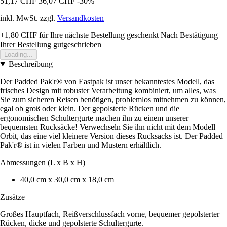
51,17 CHF
36,07 CHF
-30%
inkl. MwSt. zzgl.
Versandkosten
+1,80 CHF
für Ihre nächste Bestellung geschenkt
Nach Bestätigung
Ihrer Bestellung gutgeschrieben
Loading...
Beschreibung
Der Padded Pak'r® von Eastpak ist unser bekanntestes Modell, das
frisches Design mit robuster Verarbeitung kombiniert, um alles, was
Sie zum sicheren Reisen benötigen, problemlos mitnehmen zu können,
egal ob groß oder klein. Der gepolsterte Rücken und die
ergonomischen Schultergurte machen ihn zu einem unserer
bequemsten Rucksäcke! Verwechseln Sie ihn nicht mit dem Modell
Orbit, das eine viel kleinere Version dieses Rucksacks ist. Der Padded
Pak'r® ist in vielen Farben und Mustern erhältlich.
Abmessungen (L x B x H)
40,0 cm x 30,0 cm x 18,0 cm
Zusätze
Großes Hauptfach, Reißverschlussfach vorne, bequemer gepolsterter
Rücken, dicke und gepolsterte Schultergurte.