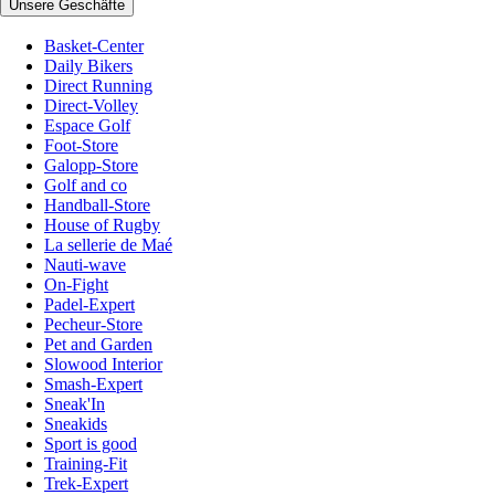
Unsere Geschäfte
Basket-Center
Daily Bikers
Direct Running
Direct-Volley
Espace Golf
Foot-Store
Galopp-Store
Golf and co
Handball-Store
House of Rugby
La sellerie de Maé
Nauti-wave
On-Fight
Padel-Expert
Pecheur-Store
Pet and Garden
Slowood Interior
Smash-Expert
Sneak'In
Sneakids
Sport is good
Training-Fit
Trek-Expert