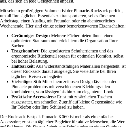
aus, das sich an jede Gelegenheit anpasst.
Mit seinem großzügigen Volumen ist der Pinnacle-Rucksack perfekt,
um all Ihre täglichen Essentials zu transportieren, sei es für einen
Arbeitstag, einen Ausflug mit Freunden oder ein abenteuerliches
Wochenende. Hier sind einige seiner bemerkenswerten Eigenschaften:
Geräumiges Design:
Mehrere Fächer bieten Ihnen einen
optimierten Stauraum und erleichtern die Organisation Ihrer
Sachen.
Tragekomfort:
Die gepolsterten Schulterriemen und das
ergonomische Rückenteil sorgen für optimalen Komfort, selbst
bei hoher Belastung.
Haltbarkeit:
Aus widerstandsfähigen Materialien hergestellt, ist
dieser Rucksack darauf ausgelegt, Sie viele Jahre bei Ihren
täglichen Reisen zu begleiten.
Vielseitiger Stil:
Mit seinem zeitlosen Design lässt sich der
Pinnacle problemlos mit verschiedenen Kleidungsstilen
kombinieren, vom lässigen bis hin zum eleganteren Look.
Praktische Accessoires:
Er ist mit zusätzlichen Taschen
ausgestattet, um schnellen Zugriff auf kleine Gegenstände wie
Ihr Telefon oder Ihre Schlüssel zu haben.
Der Rucksack Eastpak Pinnacle K060 ist mehr als ein einfaches
Accessoire; er ist ein täglicher Begleiter für aktive Menschen, die Wert
auf Stil legen. Ob Sie zur Arbeit, zur Schule oder zu einem Outdoor-