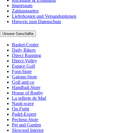
Rückgabe & Erstattung
Impressum
Zahlungsarten
Lieferkosten und Versandoptionen
Hinweis zum Datenschutz
Unsere Geschäfte
Basket-Center
Daily Bikers
Direct Running
Direct-Volley
Espace Golf
Foot-Store
Galopp-Store
Golf and co
Handball-Store
House of Rugby
La sellerie de Maé
Nauti-wave
On-Fight
Padel-Expert
Pecheur-Store
Pet and Garden
Slowood Interior