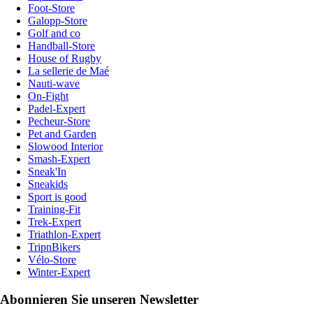
Foot-Store
Galopp-Store
Golf and co
Handball-Store
House of Rugby
La sellerie de Maé
Nauti-wave
On-Fight
Padel-Expert
Pecheur-Store
Pet and Garden
Slowood Interior
Smash-Expert
Sneak'In
Sneakids
Sport is good
Training-Fit
Trek-Expert
Triathlon-Expert
TripnBikers
Vélo-Store
Winter-Expert
Abonnieren Sie unseren Newsletter