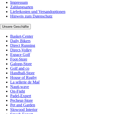
Impressum
Zahlungsarten
Lieferkosten und Versandoptionen
Hinweis zum Datenschutz
Unsere Geschäfte
Basket-Center
Daily Bikers
Direct Running
Direct-Volley
Espace Golf
Foot-Store
Galopp-Store
Golf and co
Handball-Store
House of Rugby
La sellerie de Maé
Nauti-wave
On-Fight
Padel-Expert
Pecheur-Store
Pet and Garden
Slowood Interior