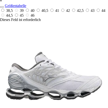
*
Größentabelle
38,5
39
40
40,5
41
42
42,5
43
44
44,5
45
46
Dieses Feld ist erforderlich