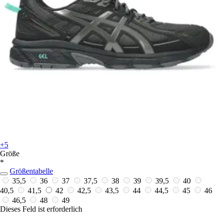
+5
Größe
*
Größentabelle
35,5
36
37
37,5
38
39
39,5
40
40,5
41,5
42
42,5
43,5
44
44,5
45
46
46,5
48
49
Dieses Feld ist erforderlich