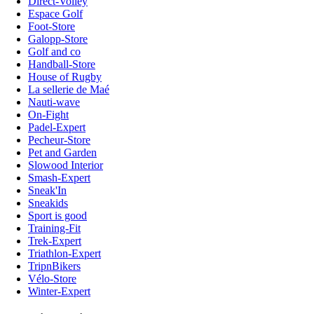
Direct-Volley
Espace Golf
Foot-Store
Galopp-Store
Golf and co
Handball-Store
House of Rugby
La sellerie de Maé
Nauti-wave
On-Fight
Padel-Expert
Pecheur-Store
Pet and Garden
Slowood Interior
Smash-Expert
Sneak'In
Sneakids
Sport is good
Training-Fit
Trek-Expert
Triathlon-Expert
TripnBikers
Vélo-Store
Winter-Expert