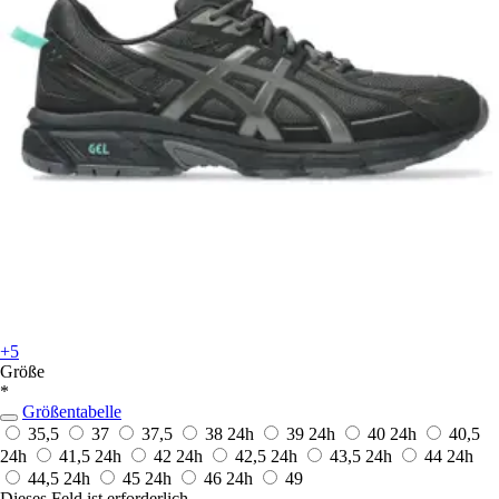
+5
Größe
*
Größentabelle
35,5
37
37,5
38
24h
39
24h
40
24h
40,5
24h
41,5
24h
42
24h
42,5
24h
43,5
24h
44
24h
44,5
24h
45
24h
46
24h
49
Dieses Feld ist erforderlich