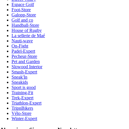
Espace Golf
Foot-Store
Galopp-Store
Golf and co
Handball-Store
House of Rugby
La sellerie de Maé
Nauti-wave
On-Fight
Padel-Expert
Pecheur-Store
Pet and Garden
Slowood Interior
Smash-Expert
Sneak'In
Sneakids
Sport is good
Training-Fit
Trek-Expert
Triathlon-Expert
TripnBikers
Vélo-Store
Winter-Expert