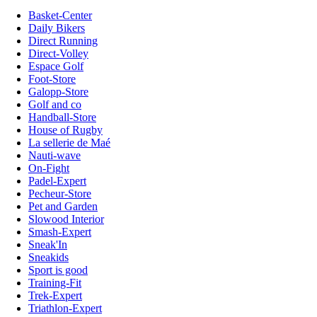
Basket-Center
Daily Bikers
Direct Running
Direct-Volley
Espace Golf
Foot-Store
Galopp-Store
Golf and co
Handball-Store
House of Rugby
La sellerie de Maé
Nauti-wave
On-Fight
Padel-Expert
Pecheur-Store
Pet and Garden
Slowood Interior
Smash-Expert
Sneak'In
Sneakids
Sport is good
Training-Fit
Trek-Expert
Triathlon-Expert