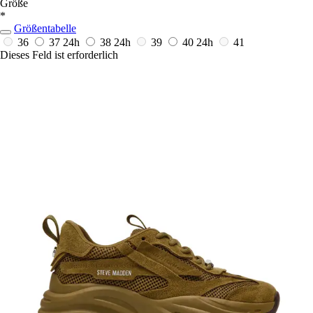
Größe
*
Größentabelle
36
37
24h
38
24h
39
40
24h
41
Dieses Feld ist erforderlich