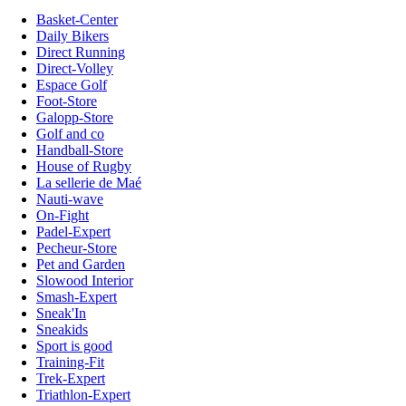
Basket-Center
Daily Bikers
Direct Running
Direct-Volley
Espace Golf
Foot-Store
Galopp-Store
Golf and co
Handball-Store
House of Rugby
La sellerie de Maé
Nauti-wave
On-Fight
Padel-Expert
Pecheur-Store
Pet and Garden
Slowood Interior
Smash-Expert
Sneak'In
Sneakids
Sport is good
Training-Fit
Trek-Expert
Triathlon-Expert