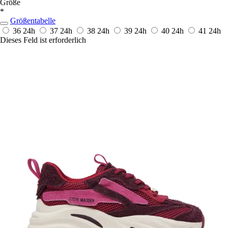
Größe
*
Größentabelle
36
24h
37
24h
38
24h
39
24h
40
24h
41
24h
Dieses Feld ist erforderlich