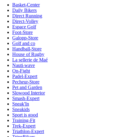
Basket-Center
Daily Bikers
Direct Running
Direct-Volley
Espace Golf
Foot-Store
Galopp-Store
Golf and co
Handball-Store
House of Rugby
La sellerie de Maé
Nauti-wave
On-Fight
Padel-Expert
Pecheur-Store
Pet and Garden
Slowood Interior
Smash-Expert
Sneak'In
Sneakids
Sport is good
Training-Fit
Trek-Expert
Triathlon-Expert
TripnBikers