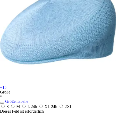
+15
Größe
*
Größentabelle
S
M
L
24h
XL
24h
2XL
Dieses Feld ist erforderlich