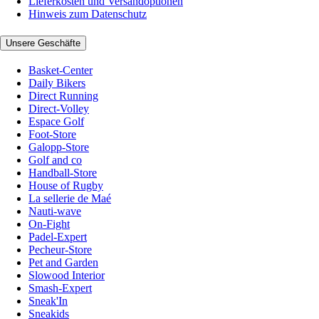
Lieferkosten und Versandoptionen
Hinweis zum Datenschutz
Unsere Geschäfte
Basket-Center
Daily Bikers
Direct Running
Direct-Volley
Espace Golf
Foot-Store
Galopp-Store
Golf and co
Handball-Store
House of Rugby
La sellerie de Maé
Nauti-wave
On-Fight
Padel-Expert
Pecheur-Store
Pet and Garden
Slowood Interior
Smash-Expert
Sneak'In
Sneakids