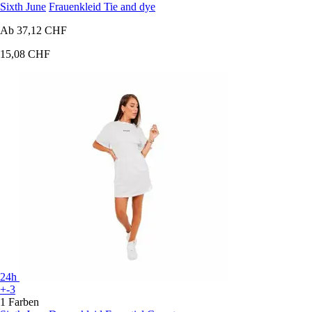
Sixth June
Frauenkleid Tie and dye
Ab
37,12 CHF
15,08 CHF
24h
+-3
1 Farben