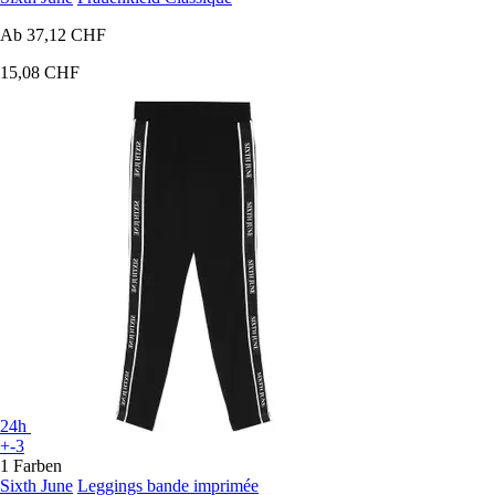
Ab
37,12 CHF
15,08 CHF
24h
+-3
1 Farben
Sixth June
Leggings bande imprimée