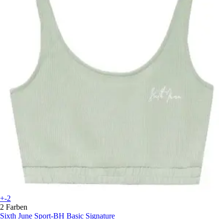
+-2
2 Farben
Sixth June
Sport-BH Basic Signature