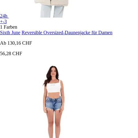
24h
+-3
1 Farben
Sixth June
Reversible Oversized-Daunenjacke für Damen
Ab
130,16 CHF
56,28 CHF