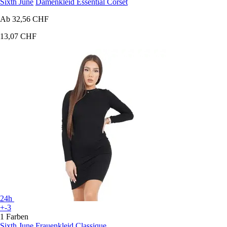
Sixth June
Damenkleid Essential Corset
Ab
32,56 CHF
13,07 CHF
24h
+-3
1 Farben
Sixth June
Frauenkleid Classique