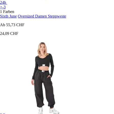
24h
+-3
1 Farben
Sixth June
Oversized Damen Steppweste
Ab
55,73 CHF
24,09 CHF