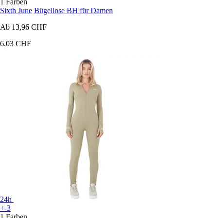
1 Farben
Sixth June
Bügellose BH für Damen
Ab
13,96 CHF
6,03 CHF
24h
+-3
1 Farben