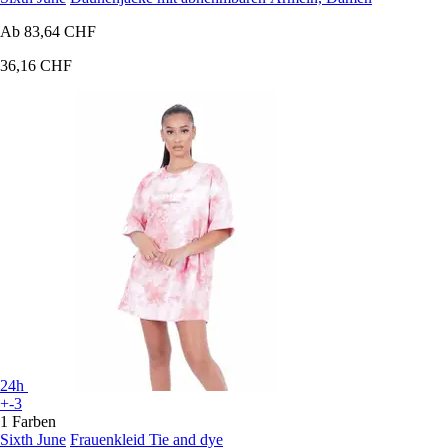
Ab
83,64 CHF
36,16 CHF
24h
+-3
1 Farben
Sixth June
Frauenkleid Tie and dye