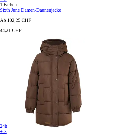
1 Farben
Sixth June
Damen-Daunenjacke
Ab
102,25 CHF
44,21 CHF
24h
+-3