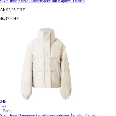
Sixth June
Kurze Daunenjacke mit Kapuze, Damen
Ab
92,95 CHF
46,47 CHF
24h
+-3
1 Farben
Sixth June
Daunenjacke mit abnehmbaren Ärmeln, Damen