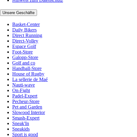
Hinweis zum Datenschutz
Unsere Geschäfte
Basket-Center
Daily Bikers
Direct Running
Direct-Volley
Espace Golf
Foot-Store
Galopp-Store
Golf and co
Handball-Store
House of Rugby
La sellerie de Maé
Nauti-wave
On-Fight
Padel-Expert
Pecheur-Store
Pet and Garden
Slowood Interior
Smash-Expert
Sneak'In
Sneakids
Sport is good