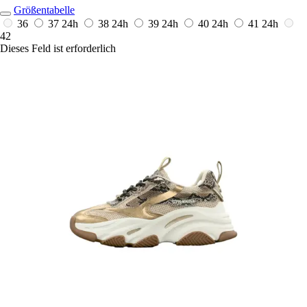
Größentabelle
36
37
24h
38
24h
39
24h
40
24h
41
24h
42
Dieses Feld ist erforderlich