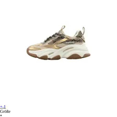
+-1
Größe
*