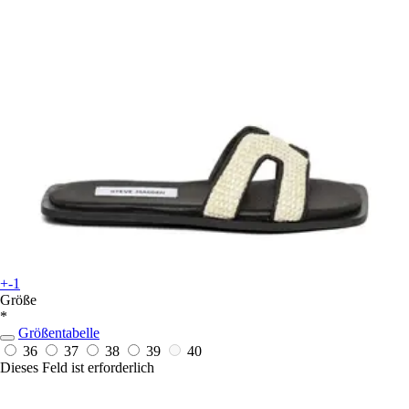
+-1
Größe
*
Größentabelle
36
37
38
39
40
Dieses Feld ist erforderlich