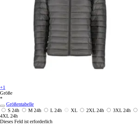
+1
Größe
*
Größentabelle
S
24h
M
24h
L
24h
XL
2XL
24h
3XL
24h
4XL
24h
Dieses Feld ist erforderlich