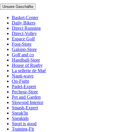
Unsere Geschäfte
Basket-Center
Daily Bikers
Direct Running
Direct-Volley
Espace Golf
Foot-Store
Galopp-Store
Golf and co
Handball-Store
House of Rugby
La sellerie de Maé
Nauti-wave
On-Fight
Padel-Expert
Pecheur-Store
Pet and Garden
Slowood Interior
Smash-Expert
Sneak'In
Sneakids
Sport is good
Training-Fit