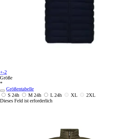
+-2
Größe
*
Größentabelle
S
24h
M
24h
L
24h
XL
2XL
Dieses Feld ist erforderlich