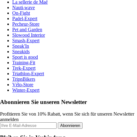
La sellerie de Maé
Nauti-wave
On-Fight
Padel-Expert
Pecheur-Store
Pet and Garden
Slowood Interior
Smash-Expert
Sneak'In
Sneakids
Sport is good
Training-Fit
Trek-Expert
Triathlon-Expert
TripnBikers
Vélo-Store
Winter-Expert
Abonnieren Sie unseren Newsletter
Profitieren Sie von 10% Rabatt, wenn Sie sich für unseren Newsletter
anmelden
Abonnieren