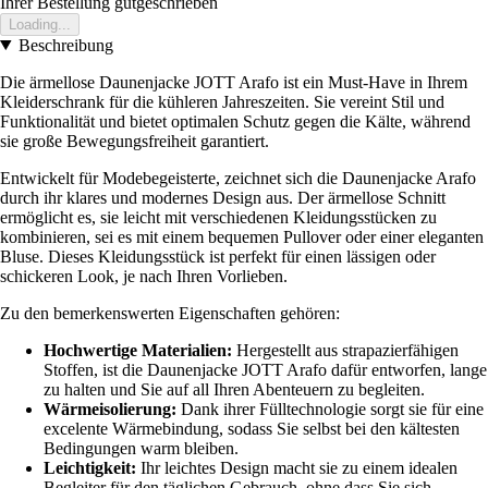
Ihrer Bestellung gutgeschrieben
Loading...
Beschreibung
Die ärmellose Daunenjacke JOTT Arafo ist ein Must-Have in Ihrem
Kleiderschrank für die kühleren Jahreszeiten. Sie vereint Stil und
Funktionalität und bietet optimalen Schutz gegen die Kälte, während
sie große Bewegungsfreiheit garantiert.
Entwickelt für Modebegeisterte, zeichnet sich die Daunenjacke Arafo
durch ihr klares und modernes Design aus. Der ärmellose Schnitt
ermöglicht es, sie leicht mit verschiedenen Kleidungsstücken zu
kombinieren, sei es mit einem bequemen Pullover oder einer eleganten
Bluse. Dieses Kleidungsstück ist perfekt für einen lässigen oder
schickeren Look, je nach Ihren Vorlieben.
Zu den bemerkenswerten Eigenschaften gehören:
Hochwertige Materialien:
Hergestellt aus strapazierfähigen
Stoffen, ist die Daunenjacke JOTT Arafo dafür entworfen, lange
zu halten und Sie auf all Ihren Abenteuern zu begleiten.
Wärmeisolierung:
Dank ihrer Fülltechnologie sorgt sie für eine
excelente Wärmebindung, sodass Sie selbst bei den kältesten
Bedingungen warm bleiben.
Leichtigkeit:
Ihr leichtes Design macht sie zu einem idealen
Begleiter für den täglichen Gebrauch, ohne dass Sie sich