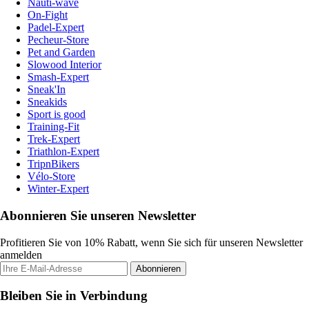
Nauti-wave
On-Fight
Padel-Expert
Pecheur-Store
Pet and Garden
Slowood Interior
Smash-Expert
Sneak'In
Sneakids
Sport is good
Training-Fit
Trek-Expert
Triathlon-Expert
TripnBikers
Vélo-Store
Winter-Expert
Abonnieren Sie unseren Newsletter
Profitieren Sie von 10% Rabatt, wenn Sie sich für unseren Newsletter
anmelden
Abonnieren
Bleiben Sie in Verbindung