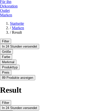
Für ihn
Dekoration
Outlet
Marken
Startseite
/
Marken
/
Result
Filter
In 24 Stunden versendet
Größe
Farbe
Merkmal
Produkttyp
Preis
89 Produkte anzeigen
Result
Filter
In 24 Stunden versendet