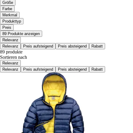
Größe
Farbe
Merkmal
Produkttyp
Preis
89 Produkte anzeigen
Relevanz
Relevanz
Preis aufsteigend
Preis absteigend
Rabatt
89 produkte
Sortieren nach
Relevanz
Relevanz
Preis aufsteigend
Preis absteigend
Rabatt