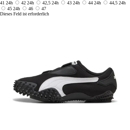
41
24h
42
24h
42,5
24h
43
24h
44
24h
44,5
24h
45
24h
46
47
Dieses Feld ist erforderlich