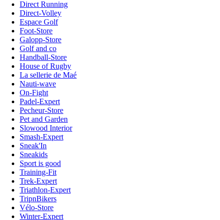
Direct Running
Direct-Volley
Espace Golf
Foot-Store
Galopp-Store
Golf and co
Handball-Store
House of Rugby
La sellerie de Maé
Nauti-wave
On-Fight
Padel-Expert
Pecheur-Store
Pet and Garden
Slowood Interior
Smash-Expert
Sneak'In
Sneakids
Sport is good
Training-Fit
Trek-Expert
Triathlon-Expert
TripnBikers
Vélo-Store
Winter-Expert