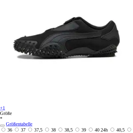
+1
Größe
*
Größentabelle
36
37
37,5
38
38,5
39
40
24h
40,5