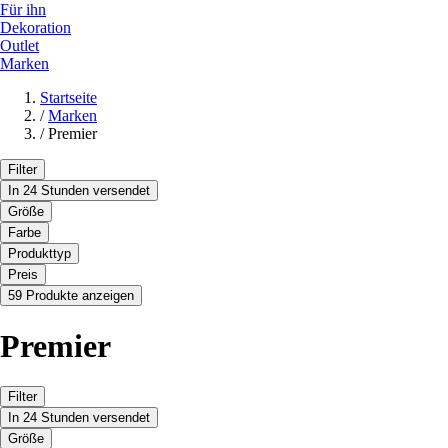
Für ihn
Dekoration
Outlet
Marken
Startseite
/
Marken
/
Premier
Filter
In 24 Stunden versendet
Größe
Farbe
Produkttyp
Preis
59 Produkte anzeigen
Premier
Filter
In 24 Stunden versendet
Größe