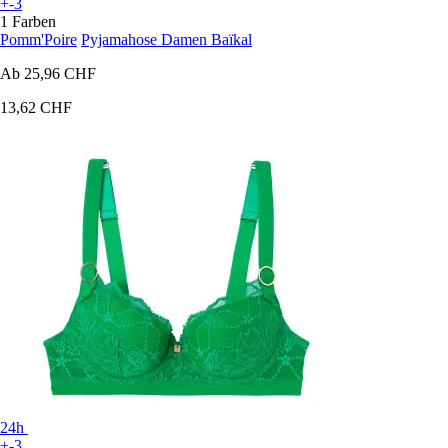
+-3
1 Farben
Pomm'Poire
Pyjamahose Damen Baïkal
Ab
25,96 CHF
13,62 CHF
24h
+-3