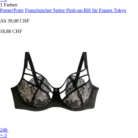
1 Farben
Pomm'Poire
Französischer Spitze Push-up-BH für Frauen Tokyo
Ab
39,08 CHF
18,88 CHF
24h
+-3