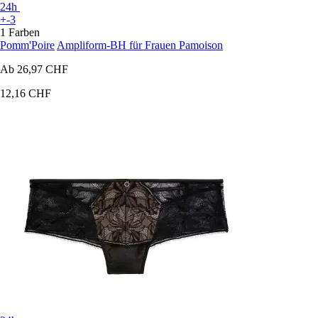
24h
+-3
1 Farben
Pomm'Poire
Ampliform-BH für Frauen Pamoison
Ab
26,97 CHF
12,16 CHF