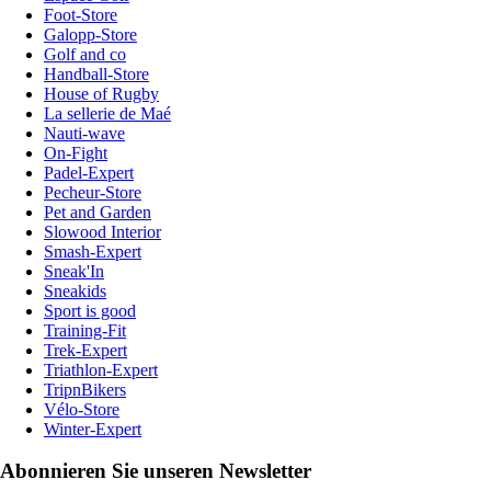
Foot-Store
Galopp-Store
Golf and co
Handball-Store
House of Rugby
La sellerie de Maé
Nauti-wave
On-Fight
Padel-Expert
Pecheur-Store
Pet and Garden
Slowood Interior
Smash-Expert
Sneak'In
Sneakids
Sport is good
Training-Fit
Trek-Expert
Triathlon-Expert
TripnBikers
Vélo-Store
Winter-Expert
Abonnieren Sie unseren Newsletter