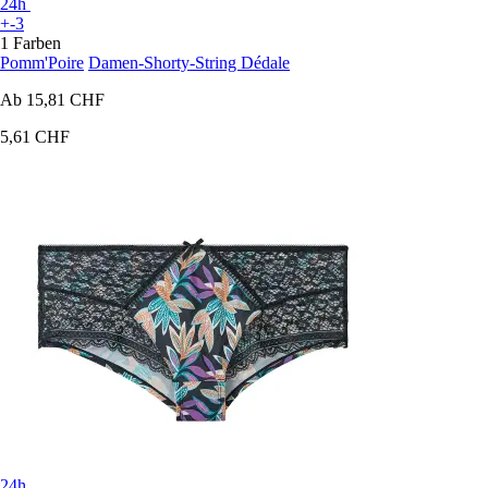
24h
+-3
1 Farben
Pomm'Poire
Damen-Shorty-String Dédale
Ab
15,81 CHF
5,61 CHF
24h