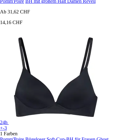
Pomm'Poire
BH mit großem Halt Damen Reveil
Ab
31,62 CHF
14,16 CHF
24h
+-3
1 Farben
Pomm'Poire
Bügeloser Soft-Cup-BH für Frauen Ghost