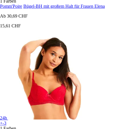
1 Farben
Pomm'Poire
Bügel-BH mit großem Halt für Frauen Elena
Ab
30,69 CHF
15,61 CHF
24h
+-3
1 Farben