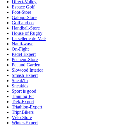
Direct-Volley
Espace Golf
Foot-Store
Galopp-Store
Golf and co
Handball-Store
House of Rugby
La sellerie de Maé
Nauti-wave
On-Fight
Padel-Expert
Pecheur-Store
Pet and Garden
Slowood Interior
Smash-Expert
Sneak'In
Sneakids
Sport is good
Training-Fit
Trek-Expert
Triathlon-Expert
TripnBikers
Vélo-Store
Winter-Expert