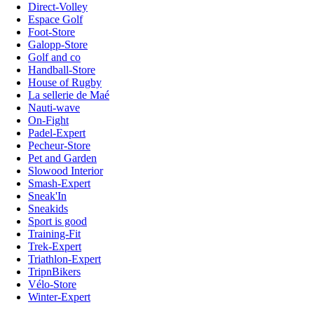
Direct-Volley
Espace Golf
Foot-Store
Galopp-Store
Golf and co
Handball-Store
House of Rugby
La sellerie de Maé
Nauti-wave
On-Fight
Padel-Expert
Pecheur-Store
Pet and Garden
Slowood Interior
Smash-Expert
Sneak'In
Sneakids
Sport is good
Training-Fit
Trek-Expert
Triathlon-Expert
TripnBikers
Vélo-Store
Winter-Expert