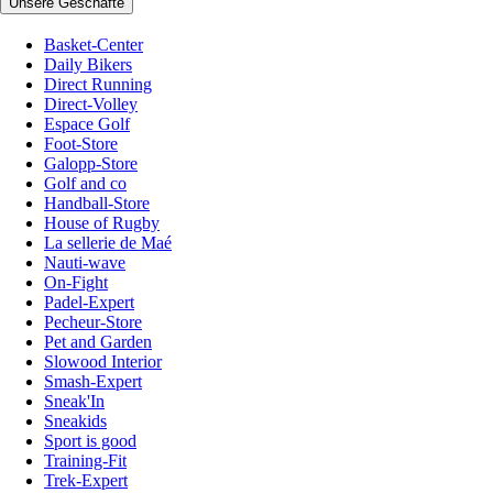
Unsere Geschäfte
Basket-Center
Daily Bikers
Direct Running
Direct-Volley
Espace Golf
Foot-Store
Galopp-Store
Golf and co
Handball-Store
House of Rugby
La sellerie de Maé
Nauti-wave
On-Fight
Padel-Expert
Pecheur-Store
Pet and Garden
Slowood Interior
Smash-Expert
Sneak'In
Sneakids
Sport is good
Training-Fit
Trek-Expert