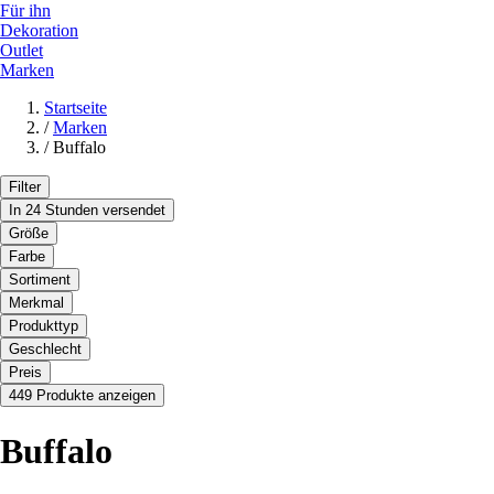
Für ihn
Dekoration
Outlet
Marken
Startseite
/
Marken
/
Buffalo
Filter
In 24 Stunden versendet
Größe
Farbe
Sortiment
Merkmal
Produkttyp
Geschlecht
Preis
449 Produkte anzeigen
Buffalo