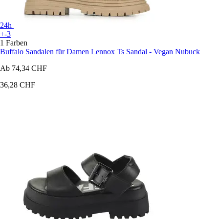
24h
+-3
1 Farben
Buffalo
Sandalen für Damen Lennox Ts Sandal - Vegan Nubuck
Ab
74,34 CHF
36,28 CHF