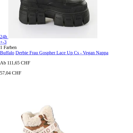
24h
+-3
1 Farben
Buffalo
Derbie Frau Gospher Lace Up Cs - Vegan Nappa
Ab
111,65 CHF
57,04 CHF