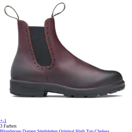
+-1
3 Farben
Blundstone
Damen Stiefeletten Original High Top Chelsea