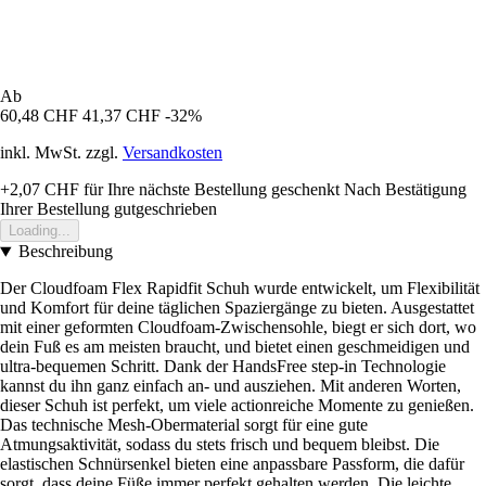
Ab
60,48 CHF
41,37 CHF
-32%
inkl. MwSt. zzgl.
Versandkosten
+2,07 CHF
für Ihre nächste Bestellung geschenkt
Nach Bestätigung
Ihrer Bestellung gutgeschrieben
Loading...
Beschreibung
Der Cloudfoam Flex Rapidfit Schuh wurde entwickelt, um Flexibilität
und Komfort für deine täglichen Spaziergänge zu bieten. Ausgestattet
mit einer geformten Cloudfoam-Zwischensohle, biegt er sich dort, wo
dein Fuß es am meisten braucht, und bietet einen geschmeidigen und
ultra-bequemen Schritt. Dank der HandsFree step-in Technologie
kannst du ihn ganz einfach an- und ausziehen. Mit anderen Worten,
dieser Schuh ist perfekt, um viele actionreiche Momente zu genießen.
Das technische Mesh-Obermaterial sorgt für eine gute
Atmungsaktivität, sodass du stets frisch und bequem bleibst. Die
elastischen Schnürsenkel bieten eine anpassbare Passform, die dafür
sorgt, dass deine Füße immer perfekt gehalten werden. Die leichte