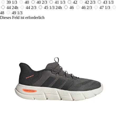
39 1/3
40
40 2/3
41 1/3
42
42 2/3
43 1/3
44
24h
44 2/3
45 1/3
24h
46
46 2/3
47 1/3
48
49 1/3
Dieses Feld ist erforderlich