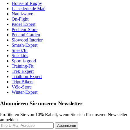
House of Rugby
La sellerie de Maé
Nauti-wave
On-Fight
Padel-Expert
Pecheur-Store
Pet and Garden
Slowood Interior
Smash-Expert
Sneak'In
Sneakids
Sport is good
Training-Fit
Trek-Expert
Triathlon-Expert
TripnBikers
Vélo-Store
Winter-Expert
Abonnieren Sie unseren Newsletter
Profitieren Sie von 10% Rabatt, wenn Sie sich für unseren Newsletter
anmelden
Abonnieren