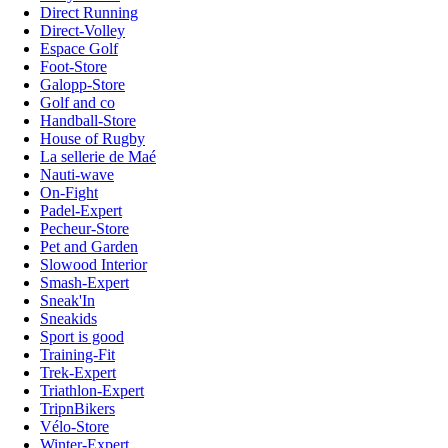
Direct Running
Direct-Volley
Espace Golf
Foot-Store
Galopp-Store
Golf and co
Handball-Store
House of Rugby
La sellerie de Maé
Nauti-wave
On-Fight
Padel-Expert
Pecheur-Store
Pet and Garden
Slowood Interior
Smash-Expert
Sneak'In
Sneakids
Sport is good
Training-Fit
Trek-Expert
Triathlon-Expert
TripnBikers
Vélo-Store
Winter-Expert