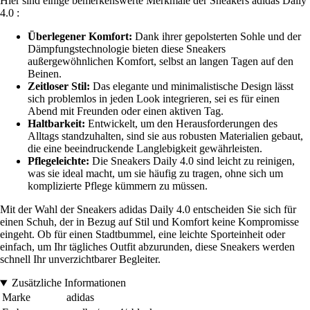
Hier sind einige bemerkenswerte Merkmale der Sneakers adidas Daily
4.0 :
Überlegener Komfort:
Dank ihrer gepolsterten Sohle und der
Dämpfungstechnologie bieten diese Sneakers
außergewöhnlichen Komfort, selbst an langen Tagen auf den
Beinen.
Zeitloser Stil:
Das elegante und minimalistische Design lässt
sich problemlos in jeden Look integrieren, sei es für einen
Abend mit Freunden oder einen aktiven Tag.
Haltbarkeit:
Entwickelt, um den Herausforderungen des
Alltags standzuhalten, sind sie aus robusten Materialien gebaut,
die eine beeindruckende Langlebigkeit gewährleisten.
Pflegeleichte:
Die Sneakers Daily 4.0 sind leicht zu reinigen,
was sie ideal macht, um sie häufig zu tragen, ohne sich um
komplizierte Pflege kümmern zu müssen.
Mit der Wahl der Sneakers adidas Daily 4.0 entscheiden Sie sich für
einen Schuh, der in Bezug auf Stil und Komfort keine Kompromisse
eingeht. Ob für einen Stadtbummel, eine leichte Sporteinheit oder
einfach, um Ihr tägliches Outfit abzurunden, diese Sneakers werden
schnell Ihr unverzichtbarer Begleiter.
Zusätzliche Informationen
Marke
adidas