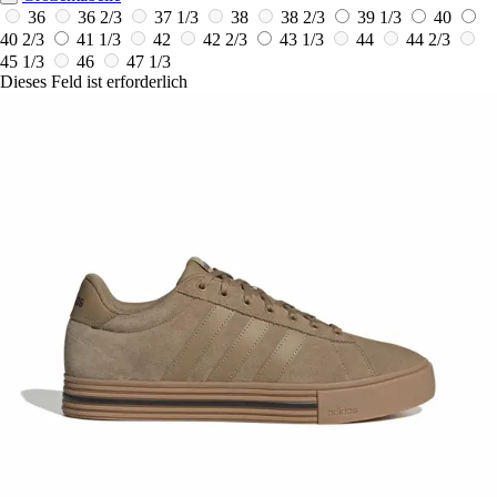
36
36 2/3
37 1/3
38
38 2/3
39 1/3
40
40 2/3
41 1/3
42
42 2/3
43 1/3
44
44 2/3
45 1/3
46
47 1/3
Dieses Feld ist erforderlich