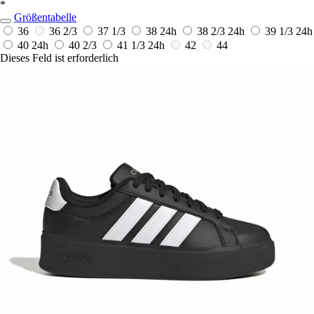
*
Größentabelle
36
36 2/3
37 1/3
38
24h
38 2/3
24h
39 1/3
24h
40
24h
40 2/3
41 1/3
24h
42
44
Dieses Feld ist erforderlich