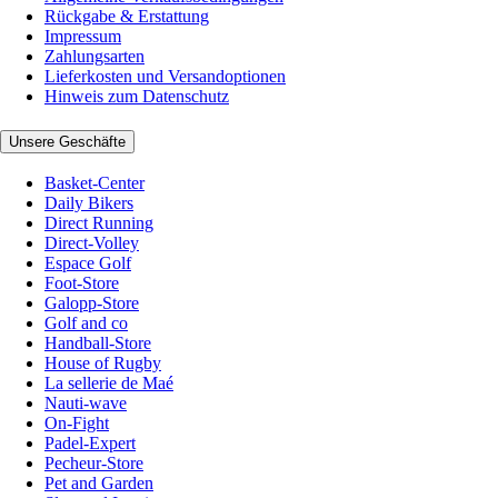
Rückgabe & Erstattung
Impressum
Zahlungsarten
Lieferkosten und Versandoptionen
Hinweis zum Datenschutz
Unsere Geschäfte
Basket-Center
Daily Bikers
Direct Running
Direct-Volley
Espace Golf
Foot-Store
Galopp-Store
Golf and co
Handball-Store
House of Rugby
La sellerie de Maé
Nauti-wave
On-Fight
Padel-Expert
Pecheur-Store
Pet and Garden