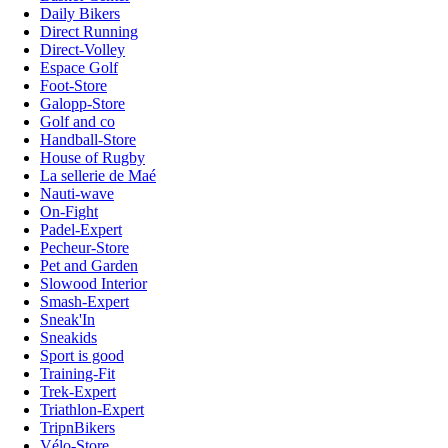
Daily Bikers
Direct Running
Direct-Volley
Espace Golf
Foot-Store
Galopp-Store
Golf and co
Handball-Store
House of Rugby
La sellerie de Maé
Nauti-wave
On-Fight
Padel-Expert
Pecheur-Store
Pet and Garden
Slowood Interior
Smash-Expert
Sneak'In
Sneakids
Sport is good
Training-Fit
Trek-Expert
Triathlon-Expert
TripnBikers
Vélo-Store