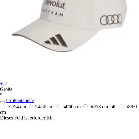
+-2
Größe
*
Größentabelle
52/54 cm
54/56 cm
54/60 cm
56/58 cm
24h
58/60
cm
Dieses Feld ist erforderlich