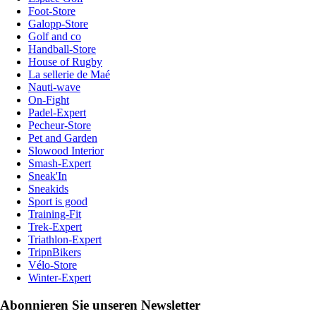
Foot-Store
Galopp-Store
Golf and co
Handball-Store
House of Rugby
La sellerie de Maé
Nauti-wave
On-Fight
Padel-Expert
Pecheur-Store
Pet and Garden
Slowood Interior
Smash-Expert
Sneak'In
Sneakids
Sport is good
Training-Fit
Trek-Expert
Triathlon-Expert
TripnBikers
Vélo-Store
Winter-Expert
Abonnieren Sie unseren Newsletter